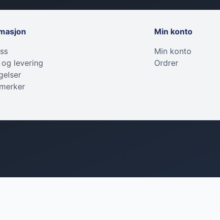
rmasjon
Min konto
ss
Min konto
 og levering
Ordrer
gelser
 merker
Tilbehør
Teknisk utstyr