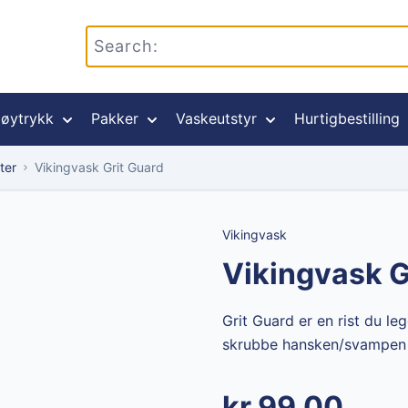
øytrykk
Pakker
Vaskeutstyr
Hurtigbestilling
ter
Vikingvask Grit Guard
Vikingvask
Vikingvask G
Grit Guard er en rist du le
skrubbe hansken/svampen mo
kr 99,00