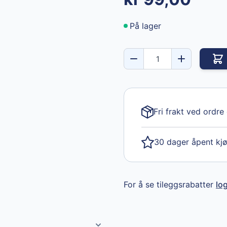
På lager
Fri frakt ved ordre
30 dager åpent kj
For å se tileggsrabatter
lo