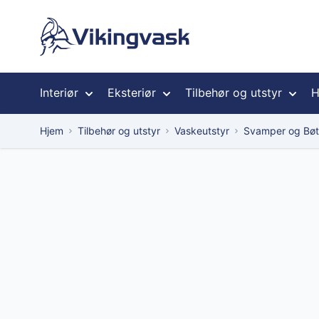
Hopp til innhold
Interiør
Eksteriør
Tilbehør og utstyr
H
Hjem
Tilbehør og utstyr
Vaskeutstyr
Svamper og Bøt