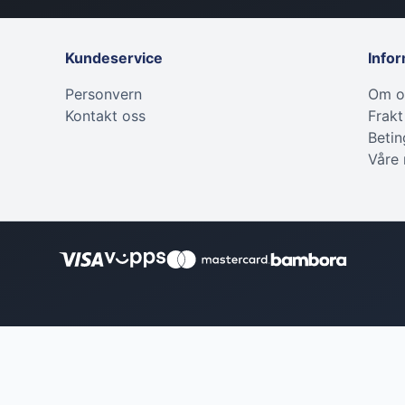
Kundeservice
Info
Personvern
Om o
Kontakt oss
Frakt
Betin
Våre
nyl
se
utstyr
utstyr
gg
Polering
HMS
Koblinger og fittings
Pistoler og lanser