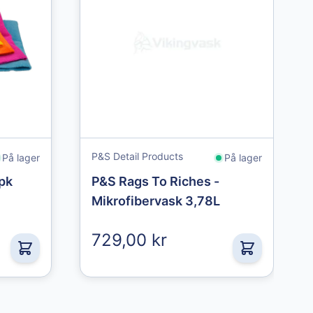
P&S Detail Products
På lager
På lager
0pk
P&S Rags To Riches -
Mikrofibervask 3,78L
729,00 kr