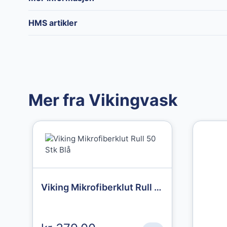
Merke
Vikingvask
HMS artikler
Mer fra Vikingvask
Granberg
Granberg
Granberg
Nitrilhansker
Viking Mikrofiberklut Rull 50 Stk Blå
Chemical
Chemstar
protective gloves
439,00 kr
str. 11