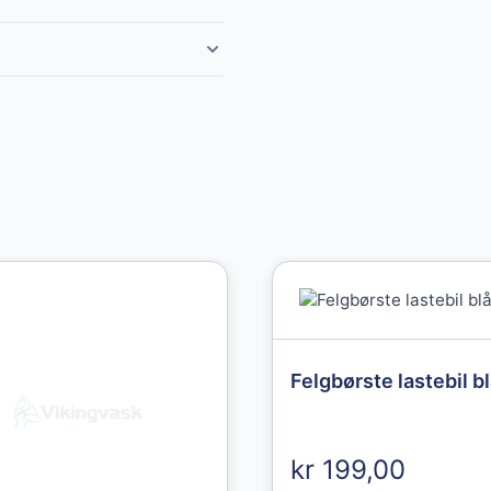
Granberg
Felgbørste lastebil b
Granberg
Chemical
Protective
kr 199,00
Gloves str. 10