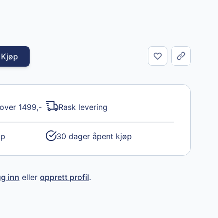
Kjøp
Del
 over 1499,-
Rask levering
øp
30 dager åpent kjøp
gg inn
eller
opprett profil
.