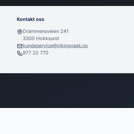
Kontakt oss
Drammensveien 241
3300 Hokksund
kundeservice@vikingvask.no
977 22 770
Tekstilrens
Bilvask
Vaskeutstyr
Høytrykksvaskere
Vaskepakker
Oppheng og holdere
Plast & Vi
Beskyttel
Polerings
Høytrykks
Skumanle