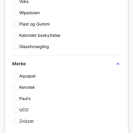
Voks
7
Wipedown
2
Plast og Gummi
7
Kabriolet beskyttelse
1
Glassforsegling
1
Merke
Aquapel
1
Kenotek
12
Paul's
3
UCO
2
Zvizzer
15