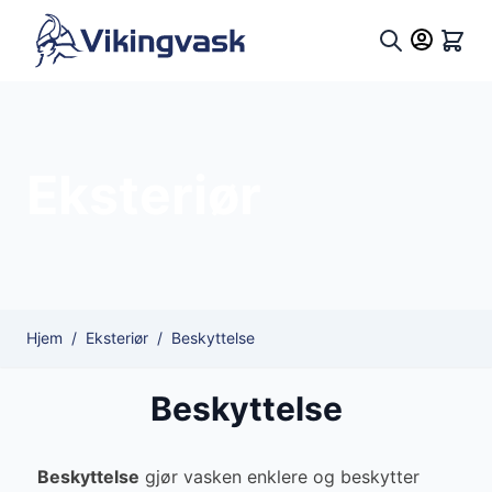
Hopp til innhold
Hand
Søk
Eksteriør
Hjem
/
Eksteriør
/
Beskyttelse
Beskyttelse
Beskyttelse
gjør vasken enklere og beskytter