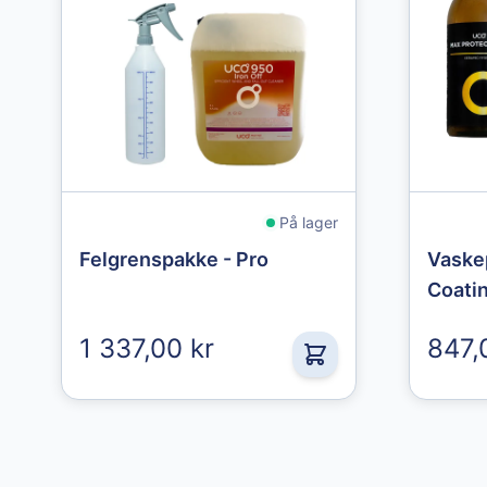
The price depends on the options chosen on the pr
The pri
På lager
Felgrenspakke - Pro
Vaske
Coati
1 337,00 kr
847,