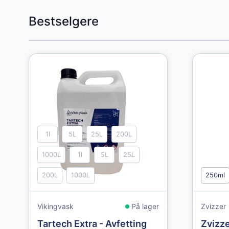
Press to skip carousel
Bestselgere
1l
5L
25L
200L
1000L
1l
5L
25L
200L
1000L
250ml
Vikingvask
På lager
Zvizzer
Tartech Extra - Avfetting
Zvizze