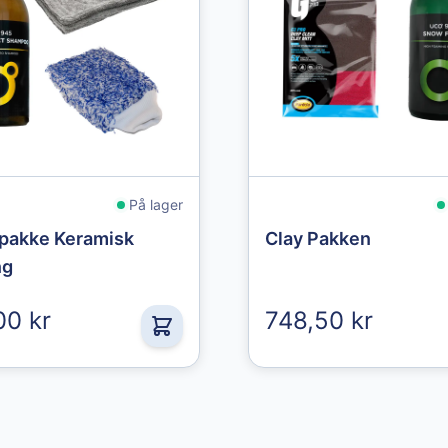
oduct page
ce depends on the options chosen on the product page
The price depends on the
På lager
pakke Keramisk
Clay Pakken
ng
00 kr
748,50 kr