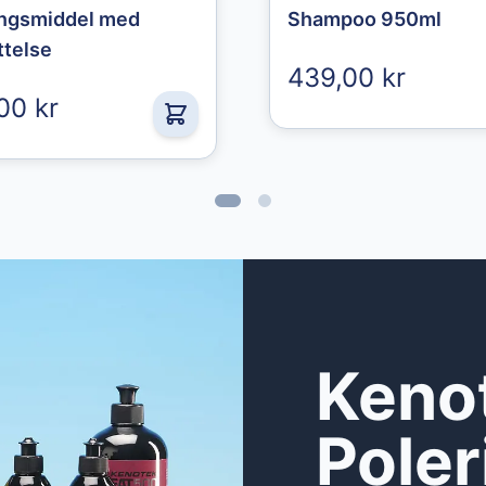
ingsmiddel med
Shampoo 950ml
ttelse
439,00 kr
00 kr
Keno
Pole