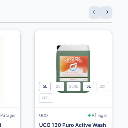
5L
20l
200L
5L
20l
200L
På lager
UCO
På lager
t
UCO 130 Puro Active Wash