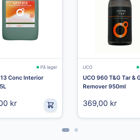
På lager
UCO
13 Conc Interior
UCO 960 T&G Tar & 
 5L
Remover 950ml
00 kr
369,00 kr