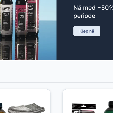
Nå med −50% 
periode
Kjøp nå