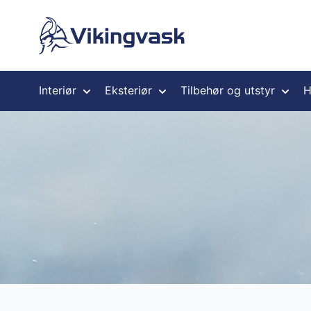
Hopp til innhold
Interiør
Eksteriør
Tilbehør og utstyr
H