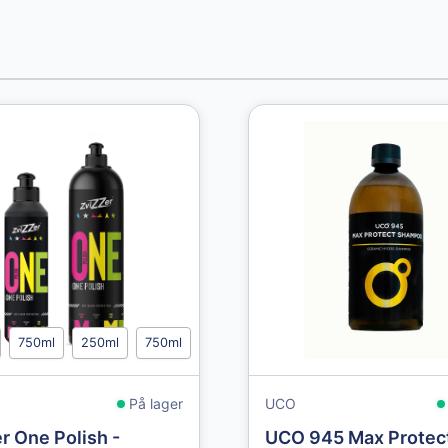
750ml
250ml
750ml
På lager
UCO
r One Polish -
UCO 945 Max Protec