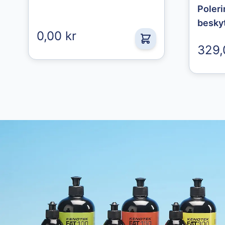
Poler
besky
0,00 kr
329,