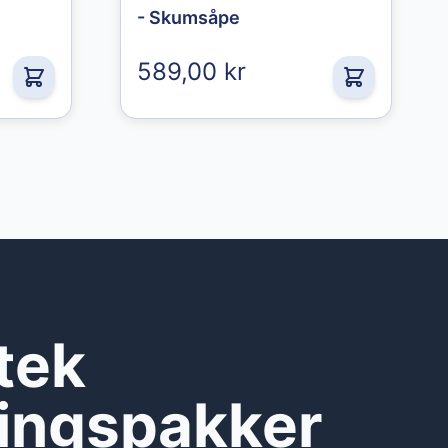
- Skumsåpe
589,00 kr
tek
ringspakker