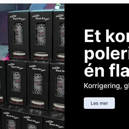
Et ko
poler
én fl
Korrigering, g
Les mer