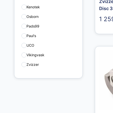
Zvizz
Kenotek
Disc 
59
Osborn
1 25
1
Pads99
4
Paul's
3
UCO
18
Vikingvask
3
Zvizzer
85