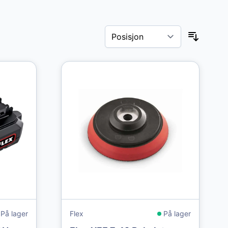
På lager
Flex
På lager