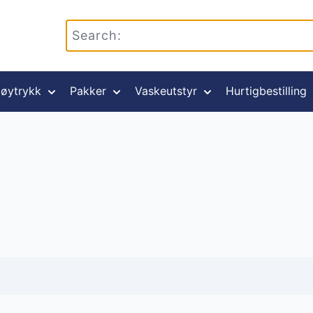
øytrykk
Pakker
Vaskeutstyr
Hurtigbestilling