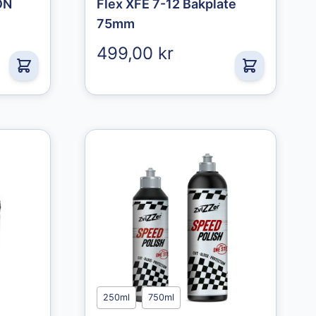
ON
Flex XFE 7-12 Bakplate
75mm
499,00 kr
250ml
750ml