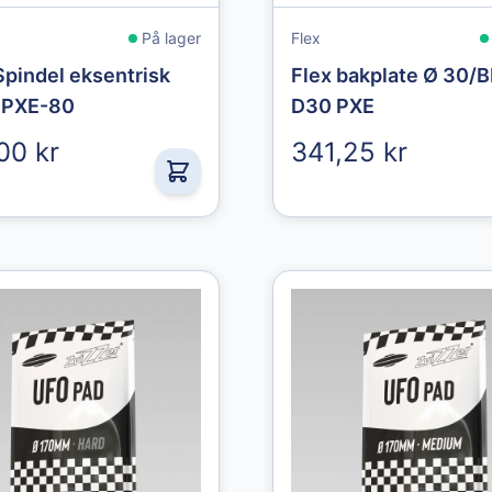
På lager
Flex
pindel eksentrisk
Flex bakplate Ø 30/
 PXE-80
D30 PXE
00 kr
341,25 kr