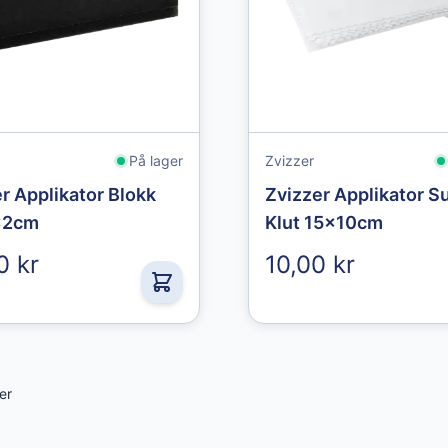
På lager
Zvizzer
r Applikator Blokk
Zvizzer Applikator S
x2cm
Klut 15x10cm
0 kr
10,00 kr
er