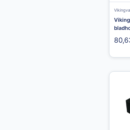
Vikingv
Viking
bladh
80,6