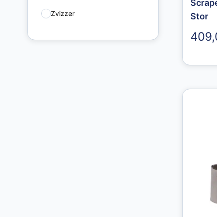
Scrape
Zvizzer
Stor
2
409,