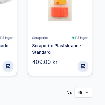
På lager
Scraperite
På lager
uede
Scraperite Plastskrape -
Standard
409,00 kr
Vis