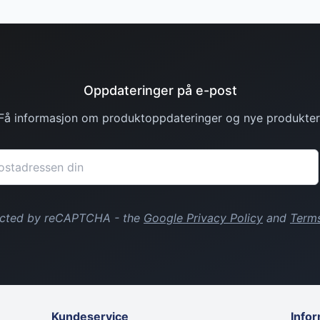
Oppdateringer på e-post
Få informasjon om produktoppdateringer og nye produkter
tected by reCAPTCHA - the
Google Privacy Policy
and
Terms
Kundeservice
Info