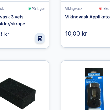
ask
På lager
Vikingvask
Ikke
vask 3 veis
Vikingvask Applikato
older/skrape
10,00 kr
3 kr