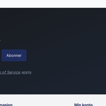
.
Abonner
 of Service
apply.
rmasjon
Min konto