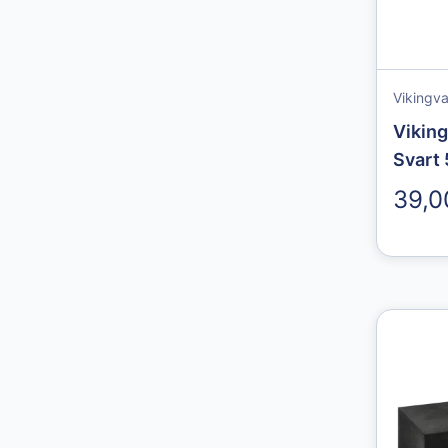
Vikingv
Viking
Svart 
39,0