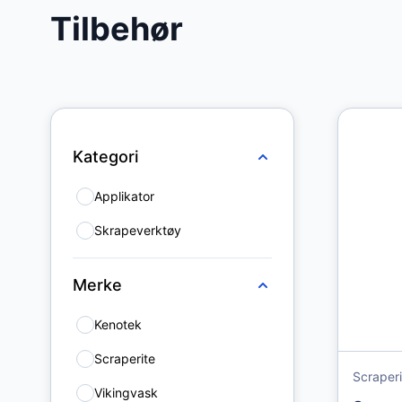
Tilbehør
Skip to product list
Kategori
Applikator
7
Skrapeverktøy
5
Merke
Kenotek
1
Scraperite
2
Scraperi
Vikingvask
6