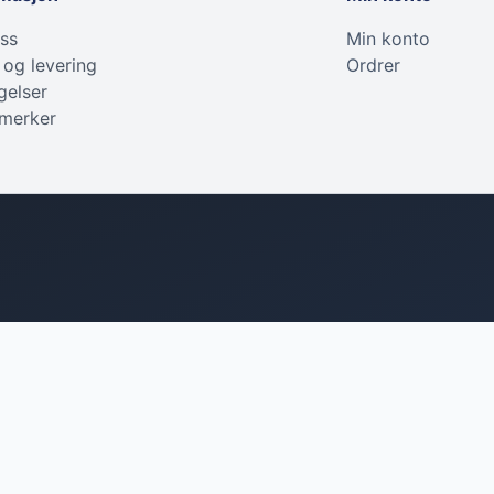
ss
Min konto
 og levering
Ordrer
gelser
 merker
Tilbehør
Teknisk utstyr
Applikator
Blandestasjoner
Skrapeverktøy
Vannfilter