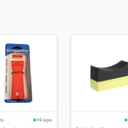
te
På lager