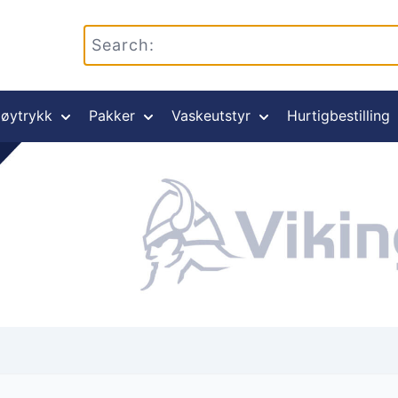
øytrykk
Pakker
Vaskeutstyr
Hurtigbestilling
yr