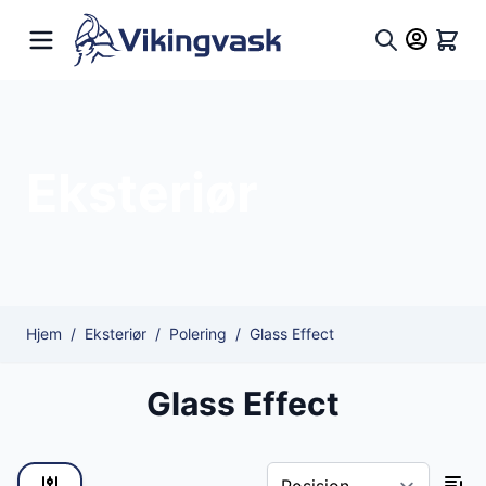
Hopp til innhold
Hand
Søk
Eksteriør
Hjem
/
Eksteriør
/
Polering
/
Glass Effect
Glass Effect