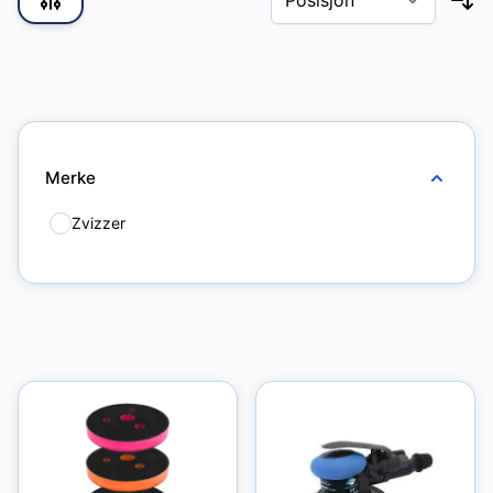
Skip to product list
Merke
Zvizzer
7