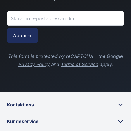
E-postadresse
Abonner
This form is protected by reCAPTCHA - the
Google
Privacy Policy
and
Terms of Service
apply.
Kontakt oss
Kundeservice