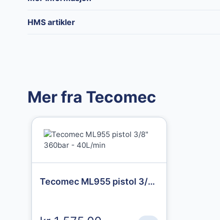
Merke
Tecomec
HMS artikler
Mer fra Tecomec
Granberg
Granberg
Granberg
Granberg
Tecomec ML955 pistol 3/8" 360bar - 40L/min
Chemical
Chemical
Protective
protective gloves
Gloves str. 10
str. 11