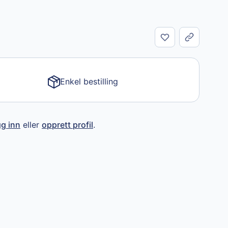
Del
Enkel bestilling
gg inn
eller
opprett profil
.