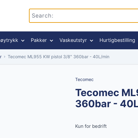
øytrykk
Pakker
Vaskeutstyr
Hurtigbestilling
r
Tecomec ML955 KW pistol 3/8" 360bar - 40L/min
Tecomec
Tecomec ML9
360bar - 40
Kun for bedrift