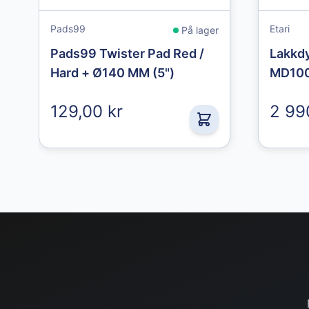
Pads99
Etari
På lager
Pads99 Twister Pad Red /
Lakkdy
Hard + Ø140 MM (5")
MD100
129,00 kr
2 99