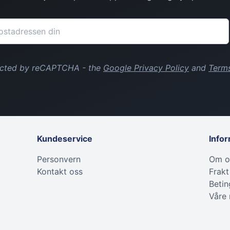
tected by reCAPTCHA - the
Google Privacy Policy
and
Terms
Kundeservice
Info
Personvern
Om o
Kontakt oss
Frakt
Betin
Våre