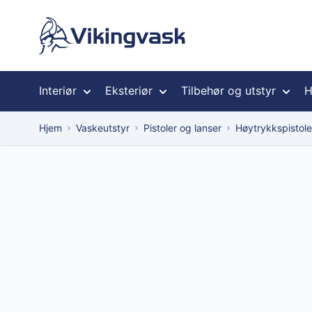
Hopp til innhold
Interiør
Eksteriør
Tilbehør og utstyr
H
Hjem
Vaskeutstyr
Pistoler og lanser
Høytrykkspistole