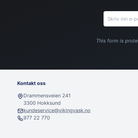
E-postadresse
This form is pro
Kontakt oss
Drammensveien 241
3300 Hokksund
kundeservice@vikingvask.no
977 22 770