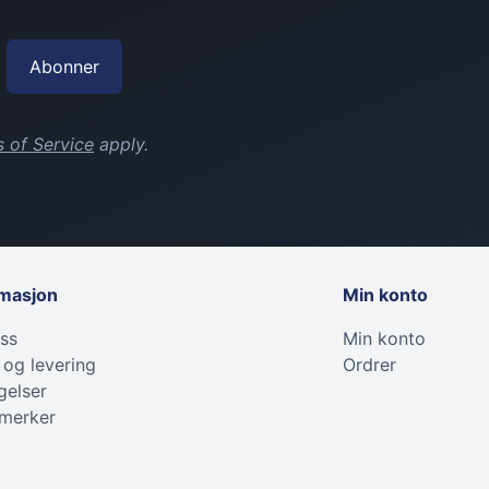
Abonner
 of Service
apply.
rmasjon
Min konto
ss
Min konto
 og levering
Ordrer
gelser
 merker