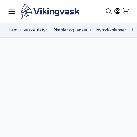
Hopp til innhold
Hand
Søk
Hjem
Vaskeutstyr
Pistoler og lanser
Høytrykkslanser
La