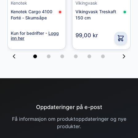
Kenotek
Vikingvask
49,00 kr
Kenotek Cargo 4100
Vikingvask Treskaft
Forté - Skumsåpe
150 cm
Kun for bedrifter -
Logg
99,00 kr
inn her
Oppdateringer på e-post
Få informasjon om produktoppdateringer og nye
produkter.