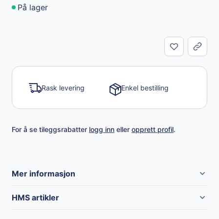
På lager
Del
Rask levering
Enkel bestilling
For å se tileggsrabatter
logg inn
eller
opprett profil
.
Mer informasjon
Merke
RM Suttner
HMS artikler