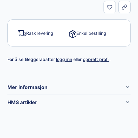
Del
Rask levering
Enkel bestilling
For å se tileggsrabatter
logg inn
eller
opprett profil
.
Mer informasjon
Merke
MTM Hydro
HMS artikler