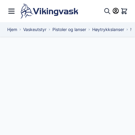
Hopp til innhold
Hand
Søk
Hjem
Vaskeutstyr
Pistoler og lanser
Høytrykkslanser
M