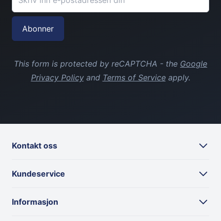
439,00 kr
Abonner
This form is protected by reCAPTCHA - the
Google
Privacy Policy
and
Terms of Service
apply.
Kontakt oss
Kundeservice
Informasjon