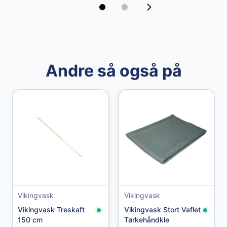
Andre så også på
Granberg
Granberg Chemical Protective Gloves str. 10
Vikingvask
Vikingvask
49,00 kr
Vikingvask Treskaft
Vikingvask Stort Vaflet
150 cm
Tørkehåndkle