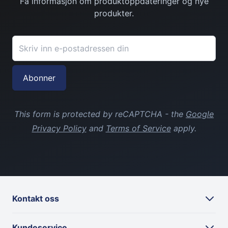
Få informasjon om produktoppdateringer og nye
Granberg
produkter.
Granberg Chemical protective gloves str. 11
E-postadresse
49,00 kr
Abonner
This form is protected by reCAPTCHA - the
Google
Privacy Policy
and
Terms of Service
apply.
Kontakt oss
Kundeservice