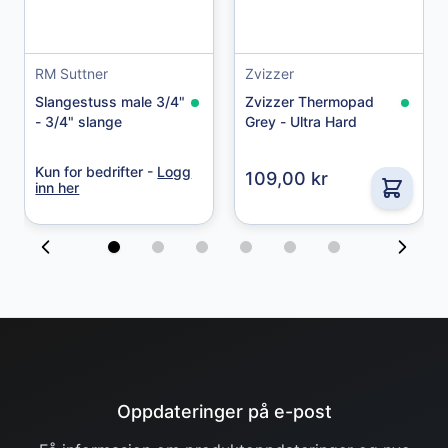
49,00 kr
RM Suttner
Zvizzer
Slangestuss male 3/4"
Zvizzer Thermopad
- 3/4" slange
Grey - Ultra Hard
Kun for bedrifter -
Logg
109,00 kr
inn her
Oppdateringer på e-post