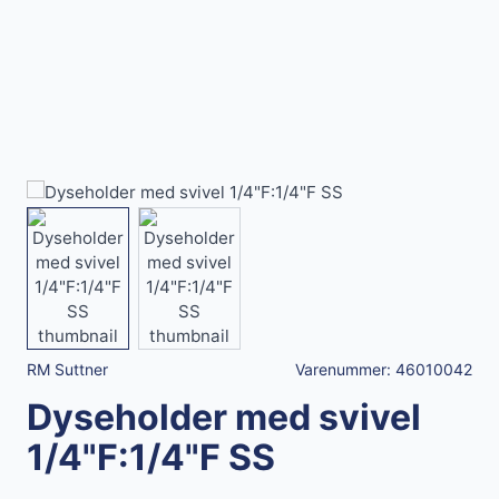
View larger image
View larger image
RM Suttner
Varenummer:
46010042
Dyseholder med svivel
1/4"F:1/4"F SS