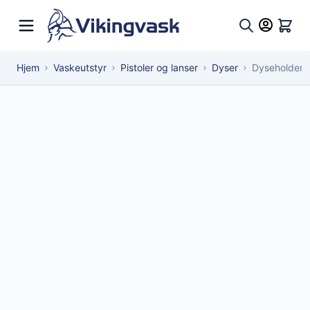
Hopp til innhold
Hand
Søk
Hjem
Vaskeutstyr
Pistoler og lanser
Dyser
Dyseholder m