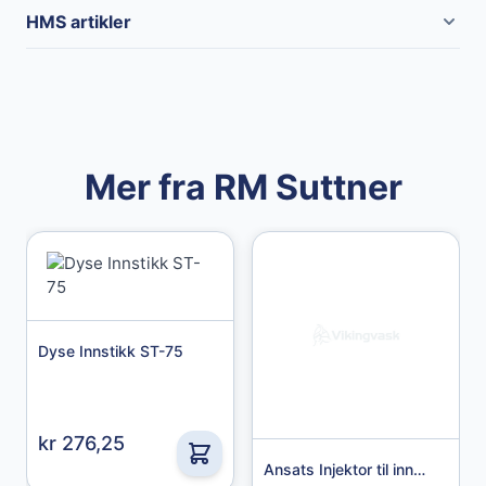
Merke
RM Suttner
HMS artikler
Mer fra RM Suttner
Dyse Innstikk ST-75
Granberg
Nitrilhansker Chemstar
kr 276,25
439,00 kr
Ansats Injektor til innstikkdyser 9 mm ST-163-168 Extreme