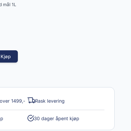
d mål 1L
 price
Kjøp
 over 1499,-
Rask levering
øp
30 dager åpent kjøp