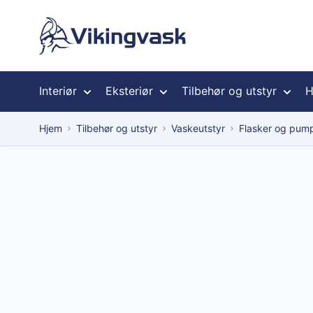
Hopp til innhold
Interiør
Eksteriør
Tilbehør og utstyr
H
Hjem
Tilbehør og utstyr
Vaskeutstyr
Flasker og pum