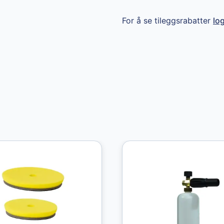
Granberg
Granberg
For å se tileggsrabatter
lo
Chemical
protective gloves
str. 11
49,00 kr