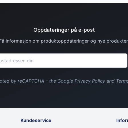
Oppdateringer på e-post
Få informasjon om produktoppdateringer og nye produkter
tected by reCAPTCHA - the
Google Privacy Policy
and
Terms
Kundeservice
Info