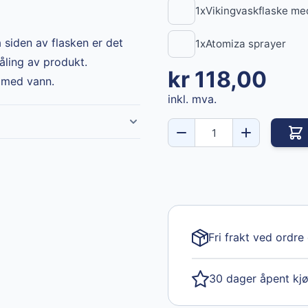
1
x
Vikingvaskflaske me
 siden av flasken er det
1
x
Atomiza sprayer
ling av produkt.
Final product
kr 118,00
n med vann.
inkl. mva.
Fri frakt ved ordre
30 dager åpent kj