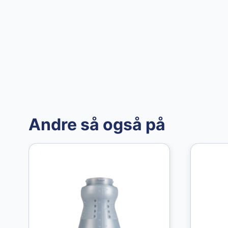
Granberg
Granberg
Nitrilhansker
Granberg
Chemstar
Chemical
Protective
439,00 kr
Gloves str. 10
49,00 kr
Andre så også på