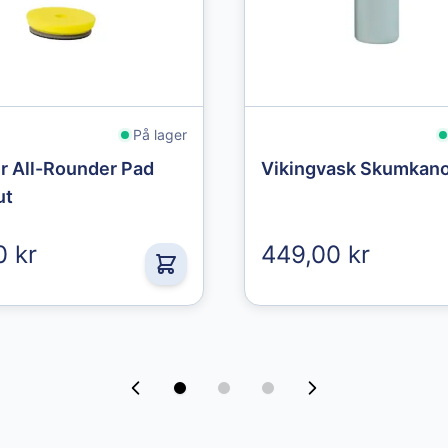
På lager
r All-Rounder Pad
Vikingvask Skumkan
ut
0 kr
449,00 kr