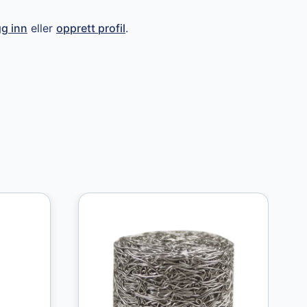
gg inn
eller
opprett profil
.