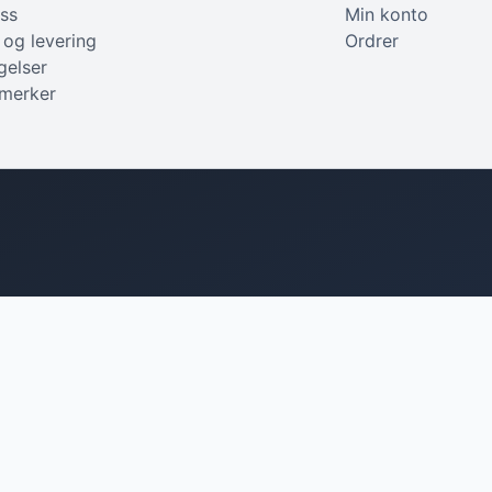
ss
Min konto
 og levering
Ordrer
gelser
 merker
Tilbehør
Teknisk utstyr
Applikator
Blandestasjoner
Skrapeverktøy
Vannfilter