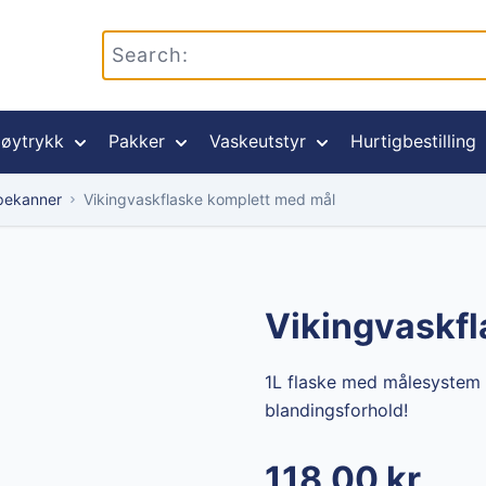
øytrykk
Pakker
Vaskeutstyr
Hurtigbestilling
pekanner
Vikingvaskflaske komplett med mål
Vikingvaskfl
1L flaske med målesystem b
blandingsforhold!
118,00 kr
The price depends on the c