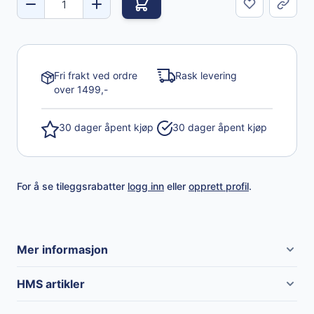
Del
Fri frakt ved ordre
Rask levering
over 1499,-
30 dager åpent kjøp
30 dager åpent kjøp
For å se tileggsrabatter
logg inn
eller
opprett profil
.
Mer informasjon
Merke
Paul's
HMS artikler