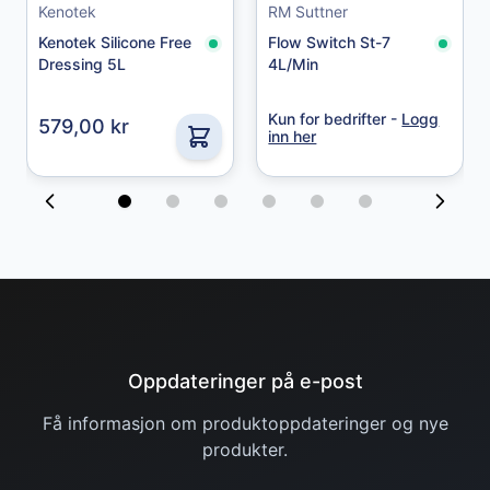
Kenotek
RM Suttner
49,00 kr
Kenotek Silicone Free
Flow Switch St-7
Dressing 5L
4L/Min
Kun for bedrifter -
Logg
579,00 kr
inn her
Oppdateringer på e-post
Få informasjon om produktoppdateringer og nye
produkter.