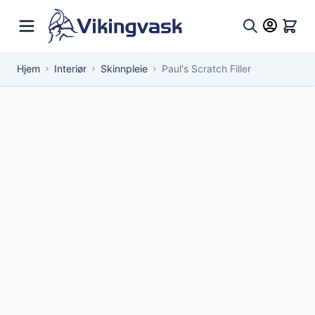
Hopp til innhold
Hand
Søk
Hjem
Interiør
Skinnpleie
Paul's Scratch Filler