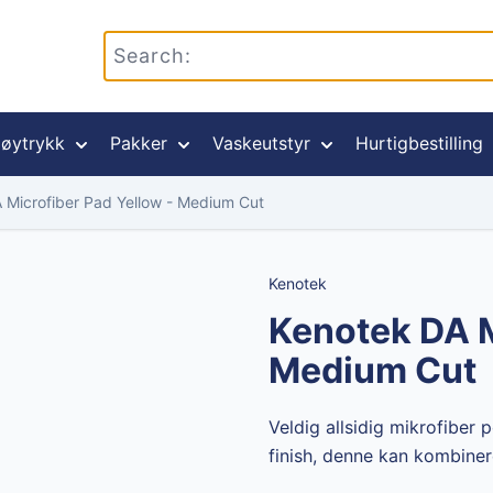
øytrykk
Pakker
Vaskeutstyr
Hurtigbestilling
 Microfiber Pad Yellow - Medium Cut
Kenotek
Kenotek DA M
Medium Cut
Veldig allsidig mikrofiber
finish, denne kan kombinere