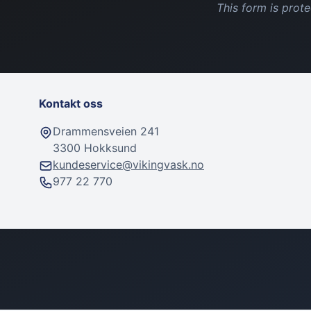
This form is pro
Kontakt oss
Drammensveien 241
3300 Hokksund
kundeservice@vikingvask.no
977 22 770