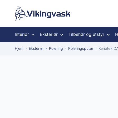
Hopp til innhold
Interiør
Eksteriør
Tilbehør og utstyr
H
Hjem
Eksteriør
Polering
Poleringsputer
Kenotek DA