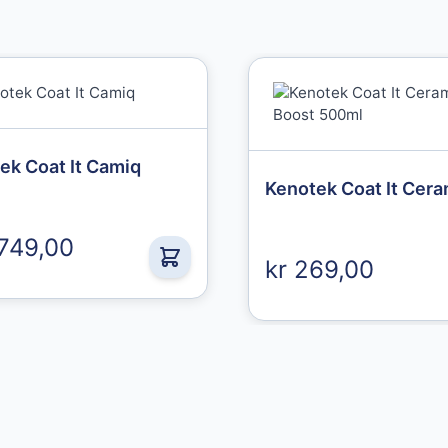
Granberg
ek Coat It Camiq
Granberg
Chemical
Protective
 749,00
Gloves str. 10
kr 269,00
49,00 kr