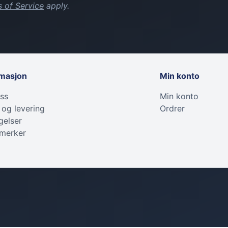
 of Service
apply.
rmasjon
Min konto
ss
Min konto
 og levering
Ordrer
gelser
 merker