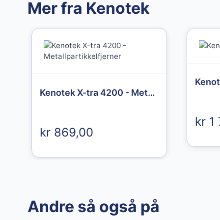
Mer fra Kenotek
Granberg
Granberg
Kenot
Granberg
Nitrilhansker
Kenotek X-tra 4200 - Metallpartikkelfjerner
Chemical
Chemstar
protective gloves
kr 1
439,00 kr
str. 11
kr 869,00
49,00 kr
Andre så også på