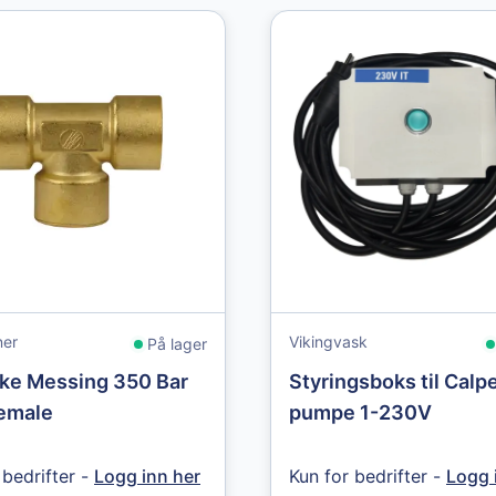
ner
Vikingvask
På lager
ke Messing 350 Bar
Styringsboks til Calp
Female
pumpe 1-230V
 bedrifter -
Logg inn her
Kun for bedrifter -
Logg 