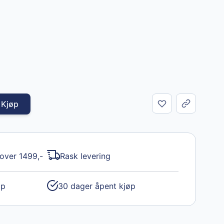
Kjøp
Del
 over 1499,-
Rask levering
øp
30 dager åpent kjøp