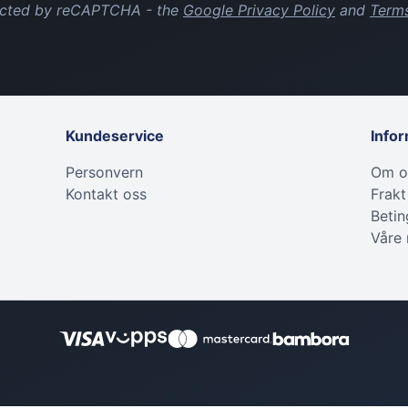
tected by reCAPTCHA - the
Google Privacy Policy
and
Terms
Kundeservice
Info
Personvern
Om o
Kontakt oss
Frakt
Betin
Våre