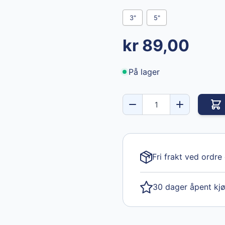
3"
5"
kr 89,00
På lager
Fri frakt ved ordre
30 dager åpent kj