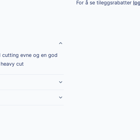
For å se tileggsrabatter
lo
d cutting evne og en god
l heavy cut