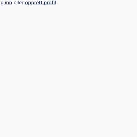
gg inn
eller
opprett profil
.