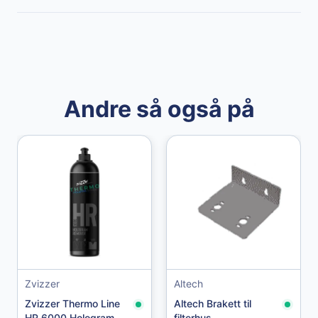
Andre så også på
Granberg
Granberg Chemical Protective Gloves str. 10
Zvizzer
Altech
Zvizzer Thermo Line
Altech Brakett til
HR 6000 Hologram
filterhus