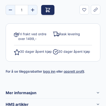
Del
Fri frakt ved ordre
Rask levering
over 1499,-
30 dager åpent kjøp
30 dager åpent kjøp
For å se tileggsrabatter
logg inn
eller
opprett profil
.
Mer informasjon
Merke
Idrobase
HMS artikler