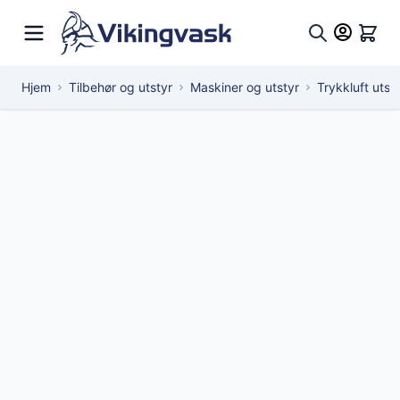
Hopp til innhold
Hand
Søk
Hjem
Tilbehør og utstyr
Maskiner og utstyr
Trykkluft utst