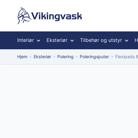
Hopp til innhold
Interiør
Eksteriør
Tilbehør og utstyr
H
Hjem
Eksteriør
Polering
Poleringsputer
Flexipads 