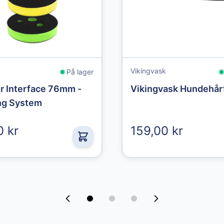
439,00 kr
Vikingvask
På lager
r Interface 76mm -
Vikingvask Hundehår
ng System
0 kr
159,00 kr