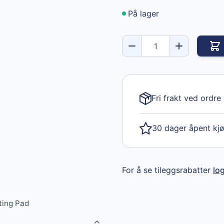
På lager
Fri frakt ved ordre
30 dager åpent kj
For å se tileggsrabatter
lo