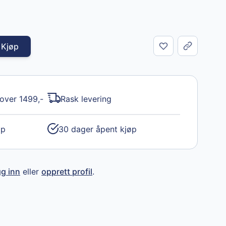
Kjøp
Del
 over 1499,-
Rask levering
øp
30 dager åpent kjøp
gg inn
eller
opprett profil
.