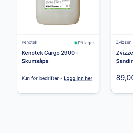
protective gloves
Protective
str. 11
Gloves str. 10
49,00 kr
49,00 kr
Kenotek
Zvizzer
På lager
Kenotek Cargo 2900 -
Zvizze
Skumsåpe
Sandi
89,0
Kun for bedrifter -
Logg inn her