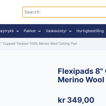
øytrykk
Pakker
Vaskeutstyr
Hurtigbestilling
8" Cupped Twisted 100% Merino Wool Cutting Pad
Flexipads 8
Merino Wool 
kr 349,00