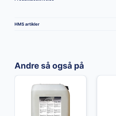
HMS artikler
Andre så også på
Granberg
Granberg
Granberg
Granberg
Chemical
Chemical