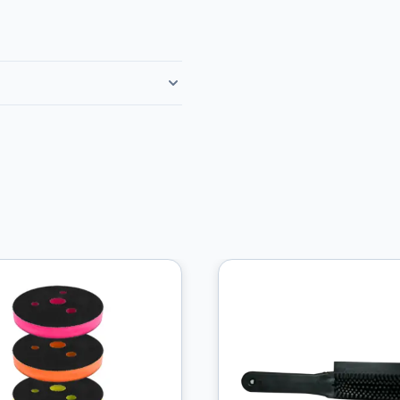
Granberg
Nitrilhansker
Chemstar