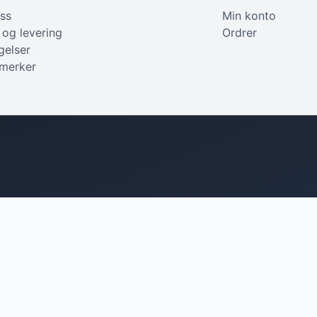
ss
Min konto
 og levering
Ordrer
gelser
 merker
Tilbehør
Teknisk utstyr
Applikator
Blandestasjoner
Skrapeverktøy
Vannfilter