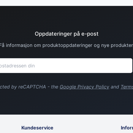
Oppdateringer på e-post
Få informasjon om produktoppdateringer og nye produkter
tected by reCAPTCHA - the
Google Privacy Policy
and
Terms
Kundeservice
Info