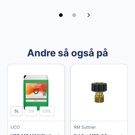
Andre så også på
Granberg
5L
20l
200L
Granberg Chemical Protective Gloves str. 10
UCO
RM Suttner