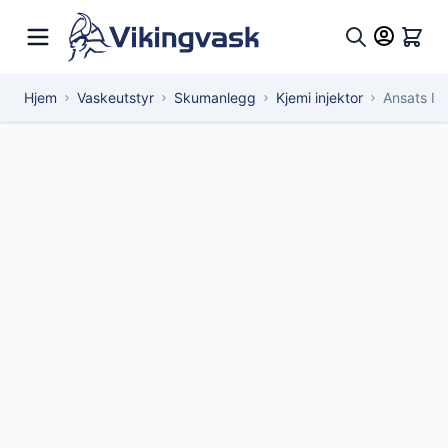
Hopp til innhold
Hand
Søk
Hjem
Vaskeutstyr
Skumanlegg
Kjemi injektor
Ansats In