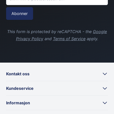
Granberg Chemical protective gloves str. 11
Abonner
49,00 kr
This form is protected by reCAPTCHA - the
Google
Privacy Policy
and
Terms of Service
apply.
Kontakt oss
Kundeservice
Informasjon