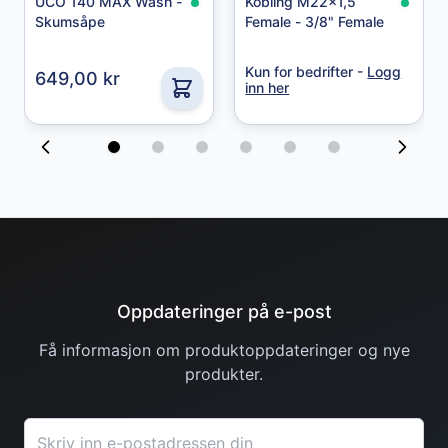
49,00 kr
UCO 140 MAX Wash -
Kobling M22x1,5
Skumsåpe
Female - 3/8" Female
Kun for bedrifter -
Logg
649,00 kr
inn her
Oppdateringer på e-post
Få informasjon om produktoppdateringer og nye
produkter.
Granberg
E-postadresse