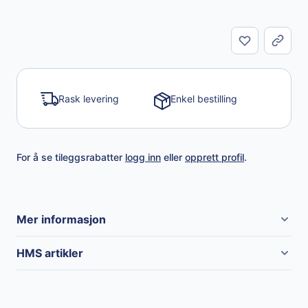
Del
Rask levering
Enkel bestilling
For å se tileggsrabatter
logg inn
eller
opprett profil
.
Mer informasjon
Merke
RM Suttner
HMS artikler