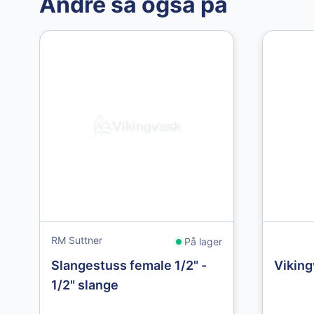
Andre så også på
RM Suttner
På lager
Slangestuss female 1/2" -
Vikin
1/2" slange