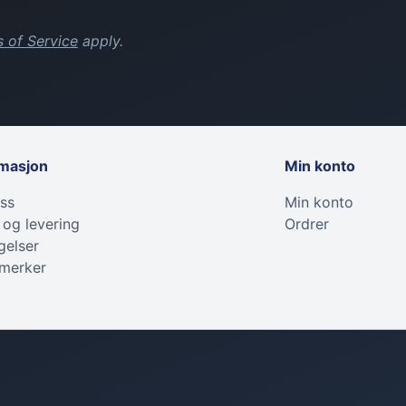
 of Service
apply.
rmasjon
Min konto
ss
Min konto
 og levering
Ordrer
gelser
 merker