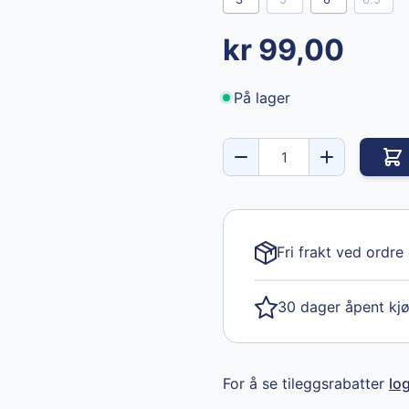
kr 99,00
På lager
Fri frakt ved ordre
30 dager åpent kj
For å se tileggsrabatter
lo