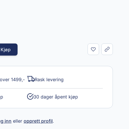
Kjøp
Del
 over 1499,-
Rask levering
øp
30 dager åpent kjøp
gg inn
eller
opprett profil
.