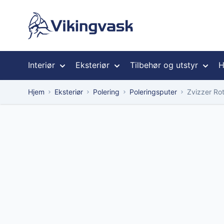
Hopp til innhold
Interiør
Eksteriør
Tilbehør og utstyr
H
Hjem
Eksteriør
Polering
Poleringsputer
Zvizzer Ro