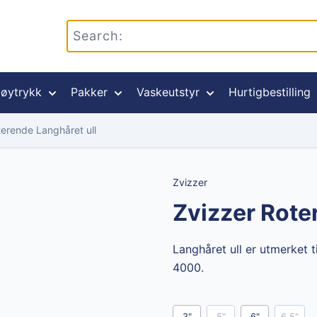
øytrykk
Pakker
Vaskeutstyr
Hurtigbestilling
terende Langhåret ull
Zvizzer
Zvizzer Rote
Langhåret ull er utmerket 
4000.
3"
5"
6"
6.5"