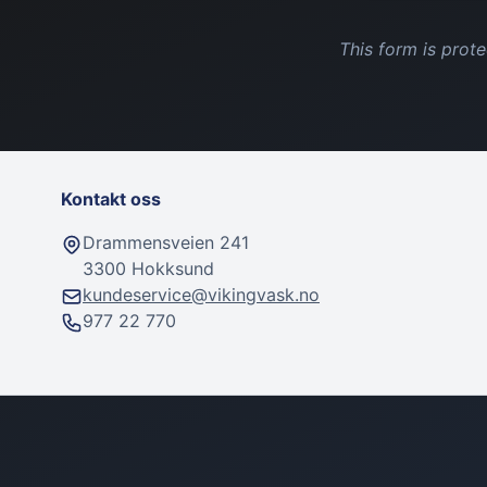
This form is pro
Kontakt oss
Drammensveien 241
3300 Hokksund
kundeservice@vikingvask.no
977 22 770