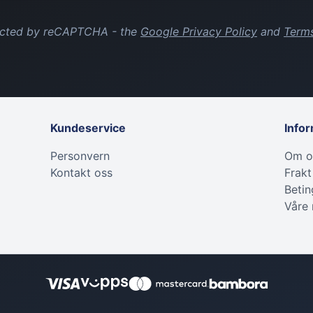
tected by reCAPTCHA - the
Google Privacy Policy
and
Terms
Kundeservice
Info
Personvern
Om o
Kontakt oss
Frakt
Betin
Våre