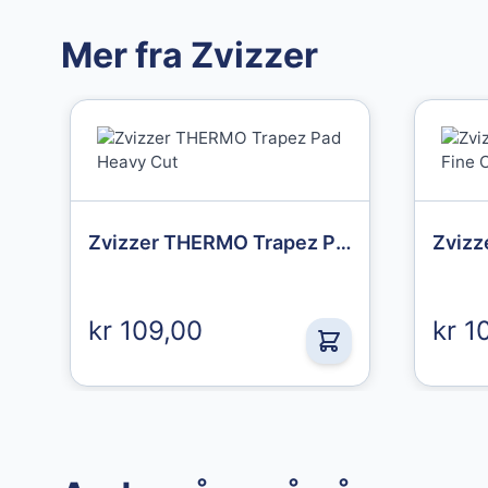
Mer fra Zvizzer
Granberg
Granberg
Granberg
Granberg
Zvizzer THERMO Trapez Pad Heavy Cut
Chemical
Chemical
Protective
protective gloves
Gloves str. 10
str. 11
kr 109,00
kr 1
49,00 kr
49,00 kr