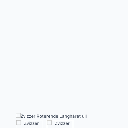
View larger image
View larger image