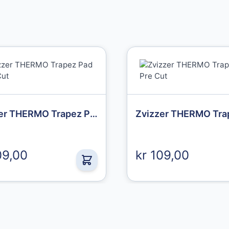
Granberg
Nitrilhansker
Zvizzer THERMO Trapez Pad Fine Cut
Chemstar
439,00 kr
09,00
kr 109,00