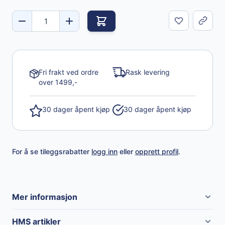
Del
Fri frakt ved ordre
Rask levering
over 1499,-
30 dager åpent kjøp
30 dager åpent kjøp
For å se tileggsrabatter
logg inn
eller
opprett profil
.
Mer informasjon
Merke
Vikan
HMS artikler