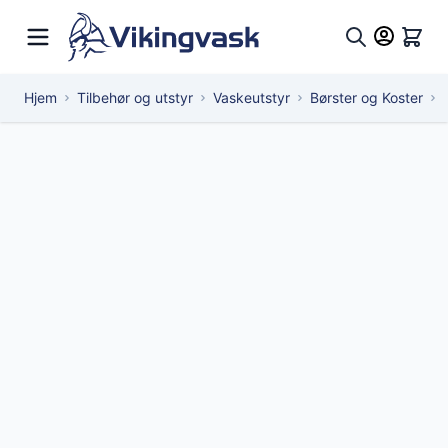
Hopp til innhold
Hand
Søk
Hjem
Tilbehør og utstyr
Vaskeutstyr
Børster og Koster