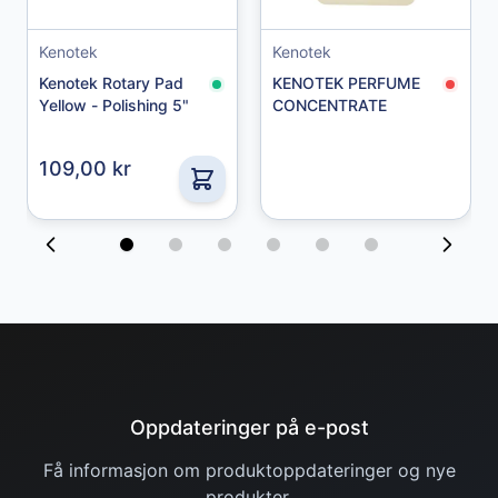
Granberg Chemical Protective Gloves str. 10
Kenotek
Kenotek
49,00 kr
Kenotek Rotary Pad
KENOTEK PERFUME
Yellow - Polishing 5"
CONCENTRATE
109,00 kr
Oppdateringer på e-post
Få informasjon om produktoppdateringer og nye
produkter.