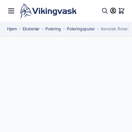
Hopp til innhold
Hand
Søk
Hjem
Eksteriør
Polering
Poleringsputer
Kenotek Rotary 