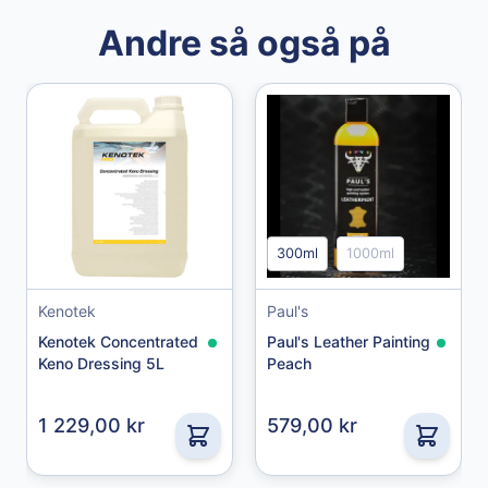
Andre så også på
Granberg
300ml
1000ml
Granberg Chemical protective gloves str. 11
Kenotek
Paul's
49,00 kr
Kenotek Concentrated
Paul's Leather Painting
Keno Dressing 5L
Peach
1 229,00 kr
579,00 kr